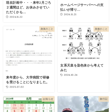
現在計画中・・・来年2月ごろ
ホームページサーバーへの支
２週間ほど、お休みさせてい
払いが滞り…
ただくかも…
2024.11.21
2024.11.22
身体のこと
身体のこと
女系天皇を染色体から考えて
みた
2024.10.24
来年度から、大学病院で研修
を受けることになりました。
2025.07.02
お知らせ
旅行記