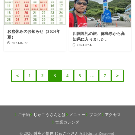
お盆休みのお知らせ（2024年
四国巡礼の旅、徳島県から高
夏）
知県に入りました。
2024.07.27
2024.07.17
＜
1
2
3
4
5
…
7
＞
ご予約
じゅこうさんとは
メニュー
ブログ
アクセス
営業カレンダー
© 2026
鍼灸と整体 じゅこうさん
All Rights Reserved.