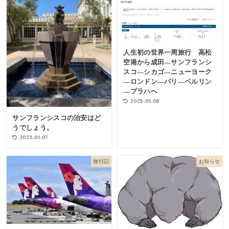
人生初の世界一周旅行 高松
空港から成田―サンフランシ
スコ―シカゴ―ニューヨーク
―ロンドン―パリ―ベルリン
―プラハへ
2025.01.06
サンフランシスコの治安はど
うでしょう。
2025.01.07
旅行記
お知らせ