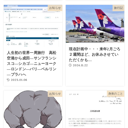
お知らせ
旅行記
現在計画中・・・来年2月ごろ
人生初の世界一周旅行 高松
２週間ほど、お休みさせてい
空港から成田―サンフランシ
ただくかも…
スコ―シカゴ―ニューヨーク
2024.11.22
―ロンドン―パリ―ベルリン
―プラハへ
2025.01.06
お知らせ
身体のこと