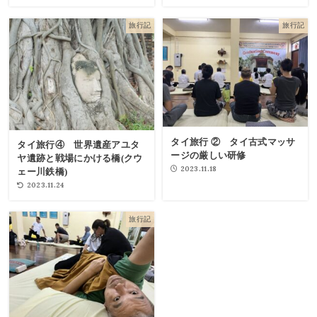
旅行記
旅行記
タイ旅行 ② タイ古式マッサ
タイ旅行④ 世界遺産アユタ
ージの厳しい研修
ヤ遺跡と戦場にかける橋(クウ
2023.11.18
ェー川鉄橋)
2023.11.24
旅行記