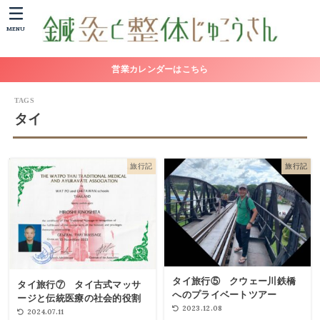
MENU
営業カレンダーはこちら
タイ
旅行記
旅行記
タイ旅行⑤ クウェー川鉄橋
タイ旅行⑦ タイ古式マッサ
へのプライベートツアー
ージと伝統医療の社会的役割
2023.12.08
2024.07.11