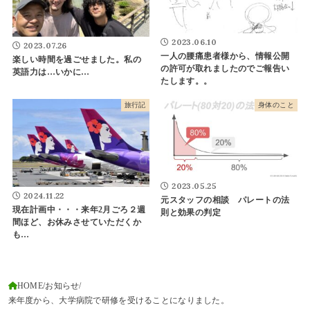
2023.06.10
2023.07.26
一人の腰痛患者様から、情報公開
楽しい時間を過ごせました。私の
の許可が取れましたのでご報告い
英語力は…いかに…
たします。。
旅行記
身体のこと
2023.05.25
2024.11.22
元スタッフの相談 パレートの法
現在計画中・・・来年2月ごろ２週
則と効果の判定
間ほど、お休みさせていただくか
も…
HOME
お知らせ
来年度から、大学病院で研修を受けることになりました。