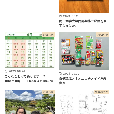
2023.03.25
岡山大学大学院前期博士課程を修
了しました。
お知らせ
お知らせ
2023.06.24
2025.07.02
こんなことってあります…？
自然環境とネオニコチノイド系殺
JuneとJuly… I made a mistake!!
虫剤
お知らせ
身体のこと