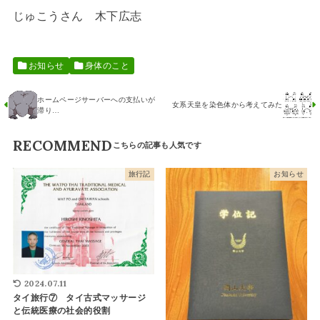
じゅこうさん 木下広志
お知らせ
身体のこと
ホームページサーバーへの支払いが
女系天皇を染色体から考えてみた
滞り…
RECOMMEND
旅行記
お知らせ
2024.07.11
タイ旅行⑦ タイ古式マッサージ
と伝統医療の社会的役割