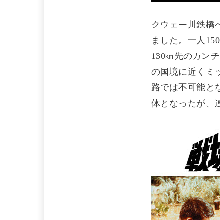
クウェー川鉄橋
ました。一人15
130㎞先のカ
の国境に近くミ
路では不可能と
体となったが、