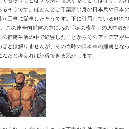
してもらうことは国際法に違反することではなく、給
あるそうです。ほとんどは千葉県出身の日本兵や日本
員が工事に従事したそうです。下に引用しているMOT
画では、この連合国捕虜の中にあの「猿の惑星」の原作者
この捕虜生活の中で経験したことからそのアイデアが
のほどは解りませんが、その当時の日本軍の捕虜とな
生んだと考えれば納得できる気がします。