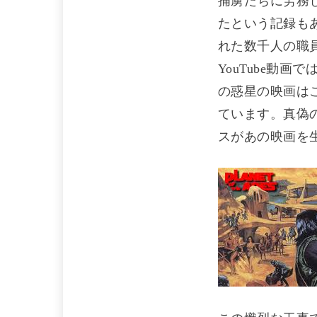
捕虜たちに労務
たという記録も
れた数千人の職
YouTube動
の惑星の映画は
ています。真偽
スがあの映画を