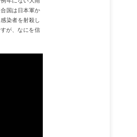
。例年にない大雨
連合国は日本軍か
ラ感染者を射殺し
ですが、なにを信