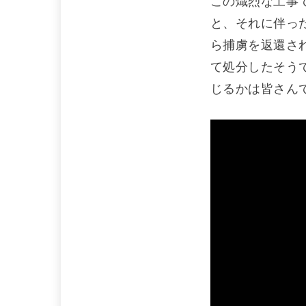
この熾烈な工事
と、それに伴っ
ら捕虜を返還さ
て処分したそう
じるかは皆さん