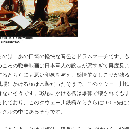
るのは、あの口笛の軽快な音色とドラムマーチです。
のころの戦争映画は日本軍人の設定が悪すぎて再度見
するどちらにも悪い印象を与え、感情的なしこりが残
戦場にかける橋は木製だったそうで、このクウェー川
はないそうです。戦場にかける橋は爆弾で壊されても
られており、このクウェー川鉄橋からさらに200㎞先に
ングルの中にあるそうです。