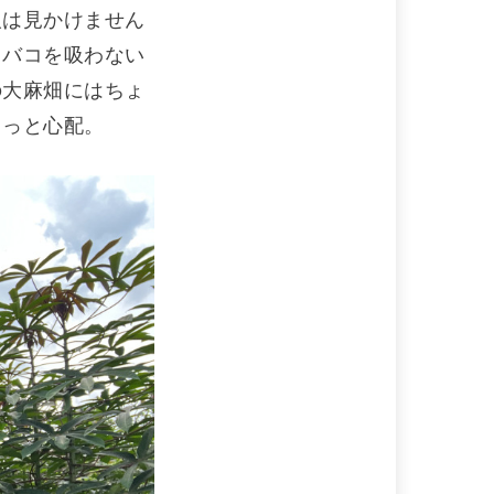
人は見かけません
タバコを吸わない
の大麻畑にはちょ
ょっと心配。