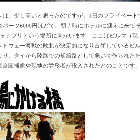
へは、少し高いと思ったのですが、1日のプライベート
00バーツ6000円ほどで、朝７時にホテルに迎えに来て
ンチャナブリという場所に向かいます。ここはビルマ（現
ッドウェー海戦の敗北が決定的になり占領しているビ
なり、タイから陸路での補給路として急いで作られた
連合国捕虜や現地の労務者が投入されたとのことです