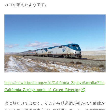
カゴが栄えたようです。
https://en.wikipedia.org/wiki/California_Zephyr#/media/File:
California_Zephyr_north_of_Green_Riv
er.jpg
次に船だけではなく、そこから鉄道網が引かれた経緯か