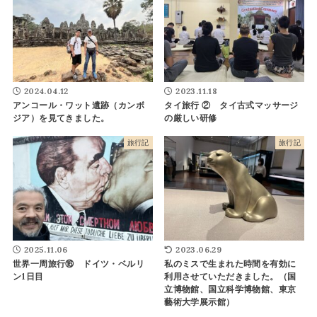
2024.04.12
2023.11.18
アンコール・ワット遺跡（カンボ
タイ旅行 ② タイ古式マッサージ
ジア）を見てきました。
の厳しい研修
旅行記
旅行記
2025.11.06
2023.06.29
世界一周旅行⑯ ドイツ・ベルリ
私のミスで生まれた時間を有効に
ン1日目
利用させていただきました。（国
立博物館、国立科学博物館、東京
藝術大学展示館）