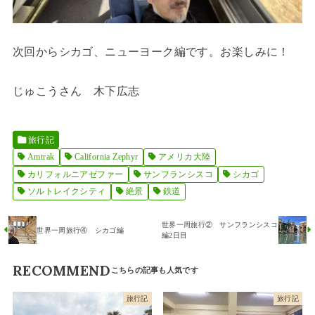
次回からシカゴ、ニューヨーク編です。お楽しみに！
じゅこうさん 木下広志
旅行記
Amtrak
California Zephyr
アメリカ大陸
カリフォルニアゼファー
サンフランシスコ
シカゴ
ソルトレイクシティ
絶景
鉄道
世界一周旅行② サンフランシスコ
世界一周旅行④ シカゴ編
編2日目
RECOMMEND
旅行記
旅行記