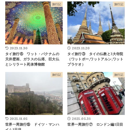
旅行記
旅行記
2023.11.30
2023.11.20
タイ旅行⑥ ワット・パクナムの
タイ旅行③ タイの仏教と3大寺院
天井壁画、ガラスの仏塔、巨大仏
（ワットポー,ワットアルン,ワット
とシリラート死体博物館
プラケオ）
旅行記
旅行記
2025.11.05
2025.05.31
世界一周旅行⑮ ドイツ・マンハ
世界一周旅行⑦ ロンドン編1日目
イム1日目