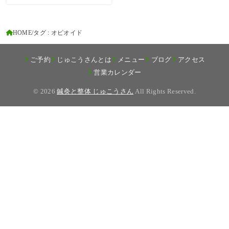
HOME
タグ : オピオイド
ご予約
じゅこうさんとは
メニュー
ブログ
アクセス
営業カレンダー
© 2026
鍼灸と整体 じゅこうさん
All Rights Reserved.