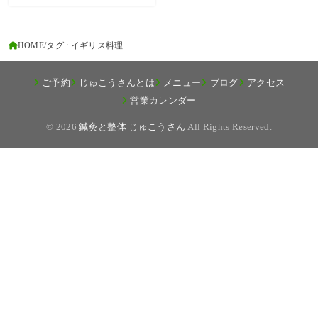
HOME
タグ : イギリス料理
ご予約
じゅこうさんとは
メニュー
ブログ
アクセス
営業カレンダー
© 2026
鍼灸と整体 じゅこうさん
All Rights Reserved.