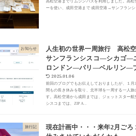
高松空港までリムジンバスを利用しました。高松
ーを使い、成田空港まで 成田空港→サンフランシスコ→ (
人生初の世界一周旅行 高松
お知らせ
サンフランシスコ―シカゴ―
ロンドン―パリ―ベルリン―
2025.01.06
前回のブログでもお伝えしておりましたが、１月
間もの長き休みを取り、北半球を一周する一人旅
す。高松空港から成田までは、ジェットスター航
シスコまでは、ZIP A...
現在計画中・・・来年2月ごろ
旅行記