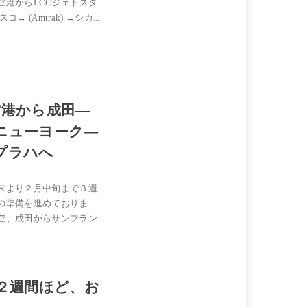
空港からLCCジェトスタ
Amtrak) →シカ...
空港から成田―
ニューヨーク―
プラハへ
末より２月中旬まで３週
の準備を進めておりま
空、成田からサンフラン
２週間ほど、お