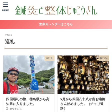
MENU
営業カレンダーはこちら
巡礼
旅行記
旅行記
四国巡礼の旅、徳島県から高
5月から四国八十八か所お遍路
知県に入りました。
さん始めました。（チャリ遍
路）
2024.07.17