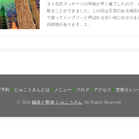
タイ古式マッサージの学校が早く修了したので、
取ることができました。この日は王宮のある地区
で渡ってトンブリ―と呼ばれる古い街に出かけま
目的地があります。１...
ご予約
じゅこうさんとは
メニュー
ブログ
アクセス
営業カレン
© 2026
鍼灸と整体 じゅこうさん
All Rights Reserved.