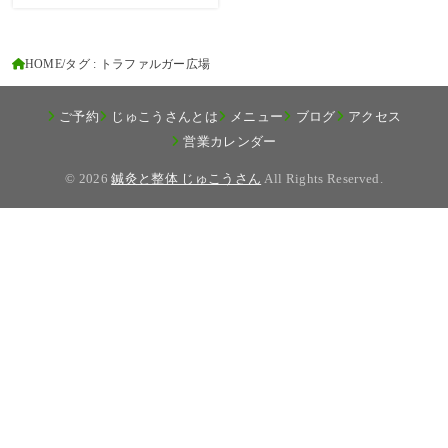
HOME
タグ : トラファルガー広場
ご予約
じゅこうさんとは
メニュー
ブログ
アクセス
営業カレンダー
© 2026
鍼灸と整体 じゅこうさん
All Rights Reserved.